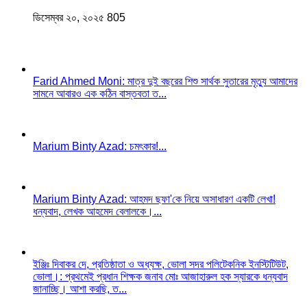
ডিসেম্বর ২০, ২০২৫
805
Farid Ahmed Moni: মাত্র দুই বছরের শিশু সার্থক সুতারের মৃত্যু আমাদের
সামনে আবারও এক কঠিন বাস্তবতা ত...
Marium Binty Azad: চমৎকার!...
Marium Binty Azad: আহমদ ছফা'কে নিয়ে অসাধারণ একটি লেখা!
ধন্যবাদ, লেখক আহমেদ বেলালকে।...
ইঞ্জিঃ দিবাকর দে, প্রতিষ্ঠাতা ও অধ্যক্ষ, ভোলা সদর পলিটেকনিক ইনস্টিটিউট,
ভোলা।: প্রথমেই প্রধান শিক্ষক জনাব মোঃ আজাহারুল হক স্যারকে ধন্যবাদ
জানাচ্ছি। আশা করছি, ত...