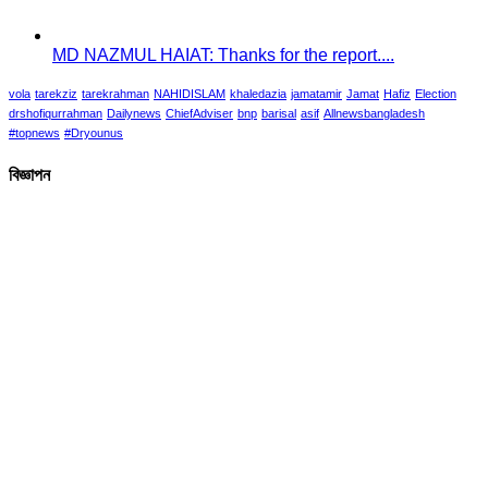
MD NAZMUL HAIAT: Thanks for the report....
vola
tarekziz
tarekrahman
NAHIDISLAM
khaledazia
jamatamir
Jamat
Hafiz
Election
drshofiqurrahman
Dailynews
ChiefAdviser
bnp
barisal
asif
Allnewsbangladesh
#topnews
#Dryounus
বিজ্ঞাপন