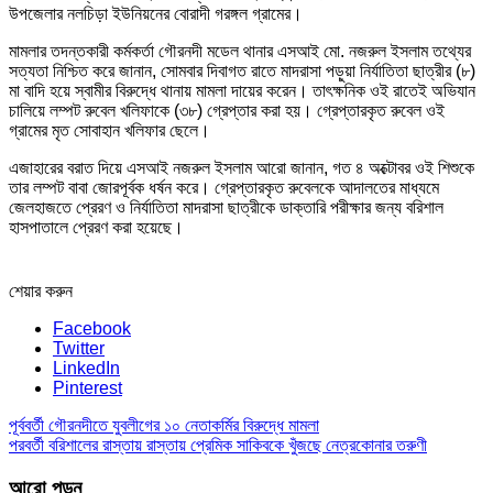
উপজেলার নলচিড়া ইউনিয়নের বোরাদী গরঙ্গল গ্রামের।
মামলার তদন্তকারী কর্মকর্তা গৌরনদী মডেল থানার এসআই মো. নজরুল ইসলাম তথ্যের
সত্যতা নিশ্চিত করে জানান, সোমবার দিবাগত রাতে মাদরাসা পড়ুয়া নির্যাতিতা ছাত্রীর (৮)
মা বাদি হয়ে স্বামীর বিরুদ্ধে থানায় মামলা দায়ের করেন। তাৎক্ষনিক ওই রাতেই অভিযান
চালিয়ে লম্পট রুবেল খলিফাকে (৩৮) গ্রেপ্তার করা হয়। গ্রেপ্তারকৃত রুবেল ওই
গ্রামের মৃত সোবাহান খলিফার ছেলে।
এজাহারের বরাত দিয়ে এসআই নজরুল ইসলাম আরো জানান, গত ৪ অক্টোবর ওই শিশুকে
তার লম্পট বাবা জোরপূর্বক ধর্ষন করে। গ্রেপ্তারকৃত রুবেলকে আদালতের মাধ্যমে
জেলহাজতে প্রেরণ ও নির্যাতিতা মাদরাসা ছাত্রীকে ডাক্তারি পরীক্ষার জন্য বরিশাল
হাসপাতালে প্রেরণ করা হয়েছে।
শেয়ার করুন
Facebook
Twitter
LinkedIn
Pinterest
পূর্ববর্তী
গৌরনদীতে যুবলীগের ১০ নেতাকর্মির বিরুদ্ধে মামলা
পরবর্তী
বরিশালের রাস্তায় রাস্তায় প্রেমিক সাকিবকে খুঁজছে নেত্রকোনার তরুণী
আরো পড়ুন