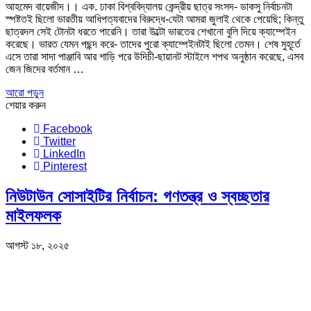
আহমেদ বায়েজীদ।। এক. ঢাকা বিশ্ববিদ্যালয় কেন্দ্রীয় ছাত্র সংসদ- ডাকসু নির্বাচনটা
স্পষ্টতই ছিলো ভারতীয় আধিপত্যবাদের বিরুদ্ধে-যেটা আমরা জুলাই থেকে পেয়েছি; কিন্তু
ছাত্রদল সেই টোনটা ধরতে পারেনি। তারা উল্টো ভারতের শেখানো বুলি দিয়ে ক্যাম্পেইন
করেছে। ভারত যেমন পছন্দ করে- তাদের পুরো ক্যাম্পেইনটাই ছিলো তেমন। শেষ মুহূর্তে
এসে তারা সাদা পাঞ্জাবি আর শাড়ি পরে উদিচী-ছায়ানট স্টাইলে শপথ অনুষ্ঠান করেছে, এসব
জেন জিদের বর্তমান …
আরো পড়ুন
শেয়ার করুন
Facebook
Twitter
LinkedIn
Pinterest
নিউটাউন সোসাইটির নির্বাচন: গণতন্ত্র ও স্বচ্ছতার
মাইলফলক
আগস্ট ১৮, ২০২৫