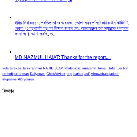
ইঞ্জিঃ দিবাকর দে, প্রতিষ্ঠাতা ও অধ্যক্ষ, ভোলা সদর পলিটেকনিক ইনস্টিটিউট,
ভোলা।: প্রথমেই প্রধান শিক্ষক জনাব মোঃ আজাহারুল হক স্যারকে ধন্যবাদ
জানাচ্ছি। আশা করছি, ত...
MD NAZMUL HAIAT: Thanks for the report....
vola
tarekziz
tarekrahman
NAHIDISLAM
khaledazia
jamatamir
Jamat
Hafiz
Election
drshofiqurrahman
Dailynews
ChiefAdviser
bnp
barisal
asif
Allnewsbangladesh
#topnews
#Dryounus
বিজ্ঞাপন