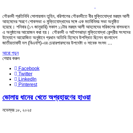
‎গৌরনদী প্রতিনিধি সোলায়মান তুহিন, ‎বরিশালের গৌরনদীতে বীর মুক্তিযোদ্ধা মরহুম আলী
আহমেদের স্মরণে শোকসভা ও মুক্তিযোদ্ধাদের সঙ্গে এক মতবিনিময় সভা অনুষ্ঠিত
হয়েছে। শনিবার (১৭ জানুয়ারি) সকাল ১১টায় মরহুম আলী আহমেদের সরিকলের বাসভবনে
এ অনুষ্ঠানের আয়োজন করা হয়। ‎ ‎গৌরনদী ও আগৈলঝাড়া মুক্তিযোদ্ধা কেন্দ্রীয় সংসদের
উদ্যোগে আয়োজিত অনুষ্ঠানে প্রধান অতিথি হিসেবে উপস্থিত ছিলেন বাংলাদেশ
জাতীয়তাবাদী দল (বিএনপি)-এর চেয়ারপারসনের উপদেষ্টা ও সাবেক সংসদ …
আরো পড়ুন
শেয়ার করুন
Facebook
Twitter
LinkedIn
Pinterest
ভোলায় ধানের খেতে অগ্রহায়ণের হাওয়া
নভেম্বর ১৮, ২০২৫