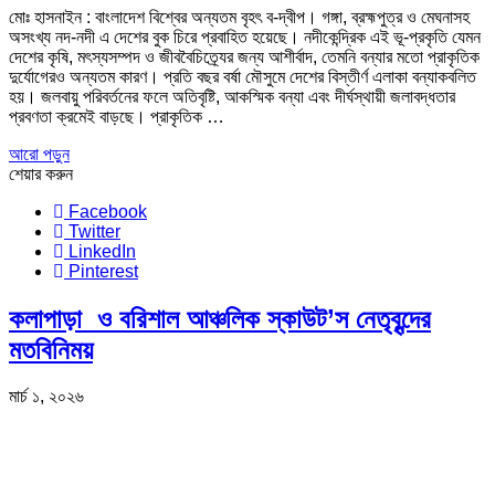
মোঃ হাসনাইন : বাংলাদেশ বিশ্বের অন্যতম বৃহৎ ব-দ্বীপ। গঙ্গা, ব্রহ্মপুত্র ও মেঘনাসহ
অসংখ্য নদ-নদী এ দেশের বুক চিরে প্রবাহিত হয়েছে। নদীকেন্দ্রিক এই ভূ-প্রকৃতি যেমন
দেশের কৃষি, মৎস্যসম্পদ ও জীববৈচিত্র্যের জন্য আশীর্বাদ, তেমনি বন্যার মতো প্রাকৃতিক
দুর্যোগেরও অন্যতম কারণ। প্রতি বছর বর্ষা মৌসুমে দেশের বিস্তীর্ণ এলাকা বন্যাকবলিত
হয়। জলবায়ু পরিবর্তনের ফলে অতিবৃষ্টি, আকস্মিক বন্যা এবং দীর্ঘস্থায়ী জলাবদ্ধতার
প্রবণতা ক্রমেই বাড়ছে। প্রাকৃতিক …
আরো পড়ুন
শেয়ার করুন
Facebook
Twitter
LinkedIn
Pinterest
কলাপাড়া ও বরিশাল আঞ্চলিক স্কাউট’স নেতৃবৃন্দের
মতবিনিময়
মার্চ ১, ২০২৬