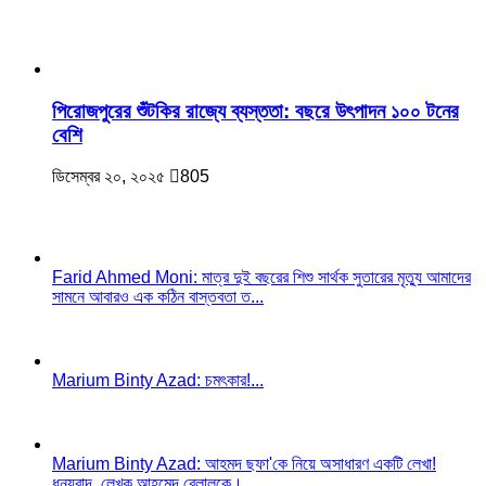
‎পিরোজপুরের শুঁটকির রাজ্যে ব্যস্ততা: বছরে উৎপাদন ১০০ টনের
বেশি
ডিসেম্বর ২০, ২০২৫
805
Farid Ahmed Moni: মাত্র দুই বছরের শিশু সার্থক সুতারের মৃত্যু আমাদের
সামনে আবারও এক কঠিন বাস্তবতা ত...
Marium Binty Azad: চমৎকার!...
Marium Binty Azad: আহমদ ছফা'কে নিয়ে অসাধারণ একটি লেখা!
ধন্যবাদ, লেখক আহমেদ বেলালকে।...