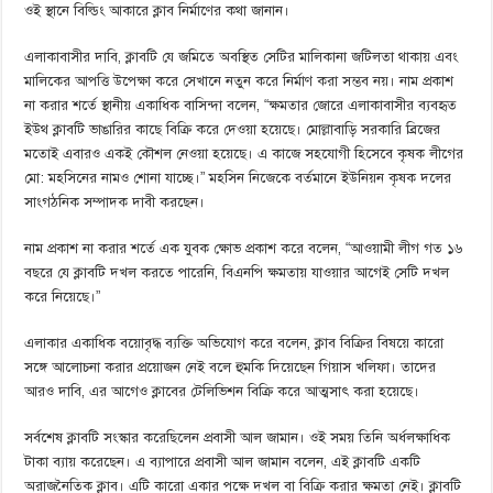
ওই স্থানে বিল্ডিং আকারে ক্লাব নির্মাণের কথা জানান।
এলাকাবাসীর দাবি, ক্লাবটি যে জমিতে অবস্থিত সেটির মালিকানা জটিলতা থাকায় এবং
মালিকের আপত্তি উপেক্ষা করে সেখানে নতুন করে নির্মাণ করা সম্ভব নয়। নাম প্রকাশ
না করার শর্তে স্থানীয় একাধিক বাসিন্দা বলেন, “ক্ষমতার জোরে এলাকাবাসীর ব্যবহৃত
ইউথ ক্লাবটি ভাঙারির কাছে বিক্রি করে দেওয়া হয়েছে। মোল্লাবাড়ি সরকারি ব্রিজের
মতোই এবারও একই কৌশল নেওয়া হয়েছে। এ কাজে সহযোগী হিসেবে কৃষক লীগের
মো: মহসিনের নামও শোনা যাচ্ছে।” মহসিন নিজেকে বর্তমানে ‍ইউনিয়ন কৃষক দলের
সাংগঠনিক সম্পাদক দাবী করছেন।
নাম প্রকাশ না করার শর্তে এক যুবক ক্ষোভ প্রকাশ করে বলেন, “আওয়ামী লীগ গত ১৬
বছরে যে ক্লাবটি দখল করতে পারেনি, বিএনপি ক্ষমতায় যাওয়ার আগেই সেটি দখল
করে নিয়েছে।”
এলাকার একাধিক বয়োবৃদ্ধ ব্যক্তি অভিযোগ করে বলেন, ক্লাব বিক্রির বিষয়ে কারো
সঙ্গে আলোচনা করার প্রয়োজন নেই বলে হুমকি দিয়েছেন গিয়াস খলিফা। তাদের
আরও দাবি, এর আগেও ক্লাবের টেলিভিশন বিক্রি করে আত্মসাৎ করা হয়েছে।
সর্বশেষ ক্লাবটি সংস্কার করেছিলেন প্রবাসী ‍আল জামান। ওই সময় তিনি অর্ধলক্ষাধিক
টাকা ব্যায় করেছেন। ‍এ ব্যাপারে প্রবাসী ‍আল জামান বলেন, ‍এই ক্লাবটি ‍একটি
অরাজনৈতিক ক্লাব। ‍এটি কারো ‍একার পক্ষে দখল বা বিক্রি করার ক্ষমতা নেই। ক্লাবটি