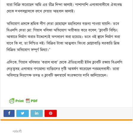
যারা বিক্রি করেছেন ‍আমি এর তীব্র নিন্দা জানাই। পাশাপাশি ‍এলাকাবাসীকে ‍ঐক্যবদ্ধ
থেকে দখলসন্ত্রাসকে রুখে দেয়ার ‍আহবান জানাই। ‍
অভিযোগ প্রসঙ্গে শ্রমিক লীগ নেতা মোহাম্মদ মহসিনের বক্তব্য পাওয়া যায়নি। তবে
বিএনপি নেতা মো: গিয়াস খলিফা অভিযোগ অস্বীকার করে বলেন, “ক্লাবটি বিল্ডিং
আকারে নির্মাণ করার উদ্দেশ্যেই অপসারণ করা হয়েছে। তবে ওই স্থানে নির্মাণ করা
যাবে কি না, তা নিশ্চিত নই। বিক্রির টাকা আত্মসাৎ কিংবা মোল্লাবাড়ি সরকারি ব্রিজ
বিক্রির অভিযোগ সম্পূর্ণ মিথ্যা।”
এদিকে, গিয়াস খলিফার ‘করাল থাবা’ থেকে ঐতিহ্যবাহী ইউথ ক্লাবটি রক্ষায় বিএনপি
নেতৃত্বসহ এলাকার গণ্যমান্য ব্যক্তিদের দৃষ্টি আকর্ষণ করেছেন পরমহলবাসী। তারা
অবিলম্বে নিরপেক্ষ তদন্ত ও ক্লাবটি জনস্বার্থে সংরক্ষণের দাবি জানিয়েছেন।
পূর্ববর্তী