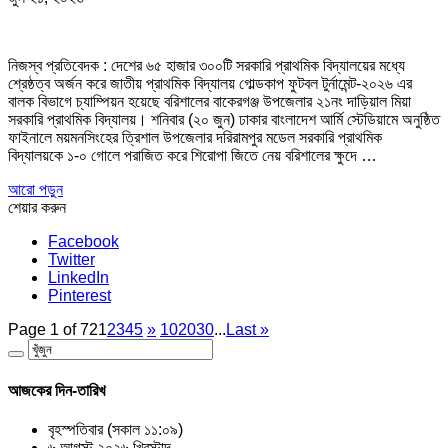
নিজস্ব প্রতিবেদক : দেশের ৬৫ হাজার ৩০০টি সরকারি প্রাথমিক বিদ্যালয়ের মধ্যে
শ্রেষ্ঠত্ব অর্জন করে জাতীয় প্রাথমিক বিদ্যালয় গোল্ডকাপ ফুটবল টুর্নামেন্ট-২০২৬ এর
বালক বিভাগে চ্যাম্পিয়ন হয়েছে বরিশালের বাকেরগঞ্জ উপজেলার ২১নং দাড়িয়াল মিয়া
সরকারি প্রাথমিক বিদ্যালয়। শনিবার (২০ জুন) ঢাকার বাংলাদেশ আর্মি স্টেডিয়ামে অনুষ্ঠিত
ফাইনালে ময়মনসিংহের ত্রিশাল উপজেলার দরিরামপুর মডেল সরকারি প্রাথমিক
বিদ্যালয়কে ১-০ গোলে পরাজিত করে শিরোপা জিতে নেয় বরিশালের ক্ষুদে …
আরো পড়ুন
শেয়ার করুন
Facebook
Twitter
LinkedIn
Pinterest
Page 1 of 72
1
2
3
4
5
»
10
20
30
...
Last »
আজকের দিন-তারিখ
বৃহস্পতিবার (সকাল ১১:০৯)
৬ আগস্ট ২০২৬ খ্রিস্টাব্দ