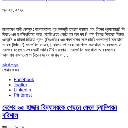
জুন ২৫, ২০২৬
বাংলাদেশ বাণী ডেস্ক : বাংলাদেশের প্রধানমন্ত্রী তারেক রহমান এবং চীনের প্রধানমন্ত্রী লি
কিয়াং-এর উপস্থিতিতে আজ বেইজিংয়ের গ্রেট হল অব দ্য পিপলে চীনের সিনহুয়া নিউজ
এজেন্সি ও চায়না মিডিয়া গ্রুপ (সিএমজি)-এর প্রধানদের সঙ্গে চারটি গুরুত্বপূর্ণ সমঝোতা
স্মারক (MoU) স্বাক্ষরিত হয়েছে। বাংলাদেশ সরকারের পক্ষে সমঝোতা স্মারকগুলোতে
স্বাক্ষর করেছেন তথ্যমন্ত্রী জহির উদ্দিন স্বপন। স্বাক্ষরিত সমঝোতা স্মারকগুলোর
আওতায় বাংলাদেশ ও চীনের মধ্যে সংবাদ ও …
আরো পড়ুন
শেয়ার করুন
Facebook
Twitter
LinkedIn
Pinterest
দেশের ৬৫ হাজার বিদ্যালয়কে পেছনে ফেলে চ্যাম্পিয়ন
বরিশাল
জুন ২১, ২০২৬