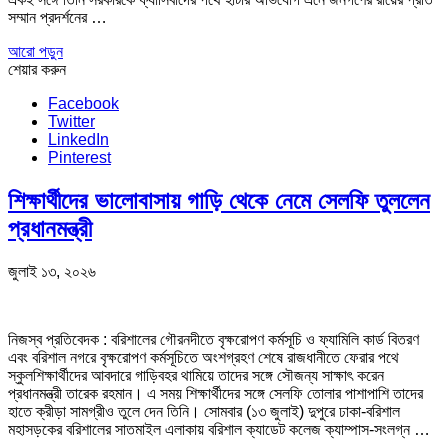
সম্মান প্রদর্শনের …
আরো পড়ুন
শেয়ার করুন
Facebook
Twitter
LinkedIn
Pinterest
শিক্ষার্থীদের ভালোবাসায় গাড়ি থেকে নেমে সেলফি তুললেন
প্রধানমন্ত্রী
জুলাই ১৩, ২০২৬
নিজস্ব প্রতিবেদক : বরিশালের গৌরনদীতে বৃক্ষরোপণ কর্মসূচি ও ফ্যামিলি কার্ড বিতরণ
এবং বরিশাল নগরে বৃক্ষরোপণ কর্মসূচিতে অংশগ্রহণ শেষে রাজধানীতে ফেরার পথে
স্কুলশিক্ষার্থীদের আবদারে গাড়িবহর থামিয়ে তাদের সঙ্গে সৌজন্য সাক্ষাৎ করেন
প্রধানমন্ত্রী তারেক রহমান। এ সময় শিক্ষার্থীদের সঙ্গে সেলফি তোলার পাশাপাশি তাদের
হাতে ক্রীড়া সামগ্রীও তুলে দেন তিনি। সোমবার (১৩ জুলাই) দুপুরে ঢাকা-বরিশাল
মহাসড়কের বরিশালের সাতমাইল এলাকায় বরিশাল ক্যাডেট কলেজ ক্যাম্পাস-সংলগ্ন …