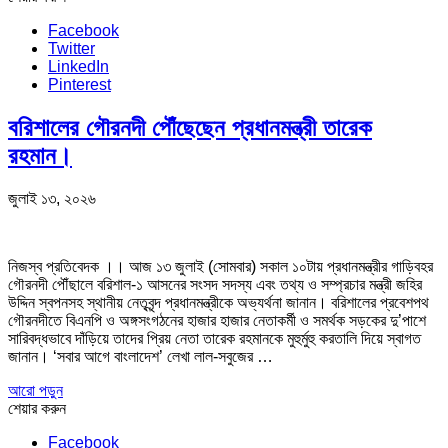
Facebook
Twitter
LinkedIn
Pinterest
বরিশালের গৌরনদী পৌঁছেছেন প্রধানমন্ত্রী তারেক
রহমান।
জুলাই ১৩, ২০২৬
নিজস্ব প্রতিবেদক ।। আজ ১৩ জুলাই (সোমবার) সকাল ১০টায় প্রধানমন্ত্রীর গাড়িবহর
গৌরনদী পৌঁছালে বরিশাল-১ আসনের সংসদ সদস্য এবং তথ্য ও সম্প্রচার মন্ত্রী জহির
উদ্দিন স্বপনসহ স্থানীয় নেতৃবৃন্দ প্রধানমন্ত্রীকে অভ্যর্থনা জানান। বরিশালের প্রবেশপথ
গৌরনদীতে বিএনপি ও অঙ্গসংগঠনের হাজার হাজার নেতাকর্মী ও সমর্থক সড়কের দু’পাশে
সারিবদ্ধভাবে দাঁড়িয়ে তাদের প্রিয় নেতা তারেক রহমানকে মুহুর্মুহু করতালি দিয়ে স্বাগত
জানান। ‘সবার আগে বাংলাদেশ’ লেখা লাল-সবুজের …
আরো পড়ুন
শেয়ার করুন
Facebook