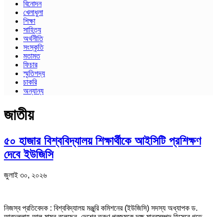
বিনোদন
খেলাধুলা
শিক্ষা
সাহিত্য
অর্থনীতি
সংস্কৃতি
মতামত
ফিচার
স্মৃতিগদ্য
চাকরি
অন্যান্য
জাতীয়
৫০ হাজার বিশ্ববিদ্যালয় শিক্ষার্থীকে আইসিটি প্রশিক্ষণ
দেবে ইউজিসি
জুলাই ৩০, ২০২৬
নিজস্ব প্রতিবেদক : বিশ্ববিদ্যালয় মঞ্জুরি কমিশনের (ইউজিসি) সদস্য অধ্যাপক ড.
আবদুল্লাহ-আল-মামুন বলেছেন, দেশের তরুণ প্রজন্মকে দক্ষ মানবসম্পদ হিসেবে গড়ে