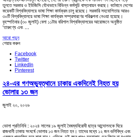
তুলতে সরকার ও ইউজিসি যৌথভাবে বিভিন্ন কর্মসূচি বাস্তবায়ন করছে। বর্তমানে দেশের
কয়েকটি বিশ্ববিদ্যালয়ে ভাষা শিক্ষা কার্যক্রম চালু রয়েছে। সরকারি সহযোগিতায় আরও
৩০টি বিশ্ববিদ্যালয়ে ভাষা শিক্ষা কার্যক্রম সম্প্রসারণের পরিকল্পনা নেওয়া হয়েছে।
বৃহস্পতিবার (৩০ জুলাই) বেলা ১১টায় বরিশাল বিশ্ববিদ্যালয়ের আয়োজনে অনুষ্ঠিত
‘তারুণ্যে এবং …
আরো পড়ুন
শেয়ার করুন
Facebook
Twitter
LinkedIn
Pinterest
২৪-এর গণঅভ্যুত্থানে ঢাকায় একদিনেই নিহত হয়
ভোলার ১৩ জন
জুলাই ২০, ২০২৬
ভোলা প্রতিনিধি : ২০২৪ সালের ১৯ জুলাই বৈষম্যবিরোধী ছাত্র আন্দোলনকে ঘিরে
রাজধানী ঢাকায় সংঘর্ষে ভোলার ১৩ জন নিহত হন। তাদের মধ্যে ১২ জন গুলিবিদ্ধ এবং
একজন পদদলিত হয়ে মারা যান। এদিকে, দুই বছর পরও হত্যাকাণ্ডের বিচার না হওয়ায়