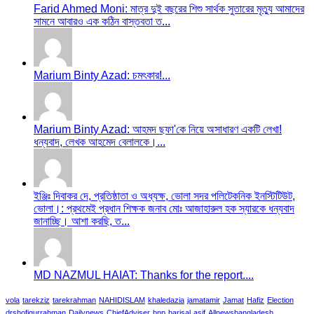
Farid Ahmed Moni: মাত্র দুই বছরের শিশু সার্থক সুতারের মৃত্যু আমাদের
সামনে আবারও এক কঠিন বাস্তবতা ত...
Marium Binty Azad: চমৎকার!...
Marium Binty Azad: আহমদ ছফা'কে নিয়ে অসাধারণ একটি লেখা!
ধন্যবাদ, লেখক আহমেদ বেলালকে।...
ইঞ্জিঃ দিবাকর দে, প্রতিষ্ঠাতা ও অধ্যক্ষ, ভোলা সদর পলিটেকনিক ইনস্টিটিউট,
ভোলা।: প্রথমেই প্রধান শিক্ষক জনাব মোঃ আজাহারুল হক স্যারকে ধন্যবাদ
জানাচ্ছি। আশা করছি, ত...
MD NAZMUL HAIAT: Thanks for the report....
vola
tarekziz
tarekrahman
NAHIDISLAM
khaledazia
jamatamir
Jamat
Hafiz
Election
drshofiqurrahman
Dailynews
ChiefAdviser
bnp
barisal
asif
Allnewsbangladesh