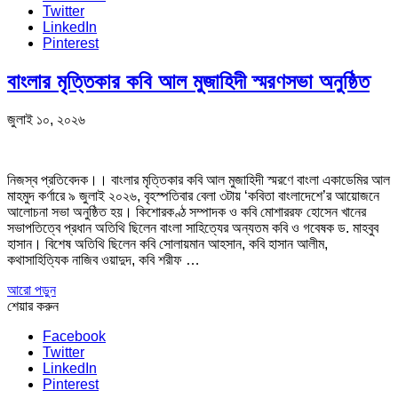
Twitter
LinkedIn
Pinterest
বাংলার মৃত্তিকার কবি আল মুজাহিদী স্মরণসভা অনুষ্ঠিত
জুলাই ১০, ২০২৬
নিজস্ব প্রতিবেদক।। বাংলার মৃত্তিকার কবি আল মুজাহিদী স্মরণে বাংলা একাডেমির আল
মাহমুদ কর্ণারে ৯ জুলাই ২০২৬, বৃহস্পতিবার বেলা ৩টায় ‘কবিতা বাংলাদেশে’র আয়োজনে
আলোচনা সভা অনুষ্ঠিত হয়। কিশোরকণ্ঠ সম্পাদক ও কবি মোশাররফ হোসেন খানের
সভাপতিত্বে প্রধান অতিথি ছিলেন বাংলা সাহিত্যের অন্যতম কবি ও গবেষক ড. মাহবুব
হাসান। বিশেষ অতিথি ছিলেন কবি সোলায়মান আহসান, কবি হাসান আলীম,
কথাসাহিত্যিক নাজিব ওয়াদুদ, কবি শরীফ …
আরো পড়ুন
শেয়ার করুন
Facebook
Twitter
LinkedIn
Pinterest