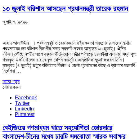
১৩ জুলাই বরিশাল আসছেন প্রধানমন্ত্রী তারেক রহমান
জুলাই ৭, ২০২৬
আযাদ আলাউদ্দীন।। প্রধানমন্ত্রী তারেক রহমান রাষ্ট্র ক্ষমতা গ্রহণের ৪ মাসের মাথায়
প্রথমবারের মত বরিশাল বিভাগীয় সদরে সরকারি সফরে আসছেন ১৩ জুলাই। ঐদিন
বরিশাল পৌঁছে নগরীর পাশে বহমান কীর্তনখোলা নদীর পর্বপাড়ে চরকাউয়া এলাকায় সদ্য পুণঃ
খননকৃত একটি খালের দু ধারে বৃক্ষ রোপন কর্মসূচির আনুষ্ঠানিক সূচনা করবেন তিনি।
মঙ্গলবার (৭ জুলাই) দুপুরে বরিশালের বিভাগ ও জেলা প্রশাসনের কাছে এ ব্যাপারে সরকারি
নির্দেশনা …
আরো পড়ুন
শেয়ার করুন
Facebook
Twitter
LinkedIn
Pinterest
বেইজিংয়ে গণমাধ্যম খাতে সহযোগিতা জোরদারে
বাংলাদেশ-চীনের মধ্যে চারটি সমঝোতা স্মারক স্বাক্ষর