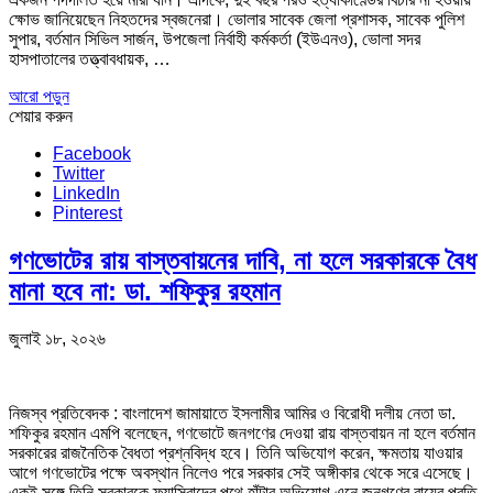
ক্ষোভ জানিয়েছেন নিহতদের স্বজনেরা। ভোলার সাবেক জেলা প্রশাসক, সাবেক পুলিশ
সুপার, বর্তমান সিভিল সার্জন, উপজেলা নির্বাহী কর্মকর্তা (ইউএনও), ভোলা সদর
হাসপাতালের তত্ত্বাবধায়ক, …
আরো পড়ুন
শেয়ার করুন
Facebook
Twitter
LinkedIn
Pinterest
গণভোটের রায় বাস্তবায়নের দাবি, না হলে সরকারকে বৈধ
মানা হবে না: ডা. শফিকুর রহমান
জুলাই ১৮, ২০২৬
নিজস্ব প্রতিবেদক : বাংলাদেশ জামায়াতে ইসলামীর আমির ও বিরোধী দলীয় নেতা ডা.
শফিকুর রহমান এমপি বলেছেন, গণভোটে জনগণের দেওয়া রায় বাস্তবায়ন না হলে বর্তমান
সরকারের রাজনৈতিক বৈধতা প্রশ্নবিদ্ধ হবে। তিনি অভিযোগ করেন, ক্ষমতায় যাওয়ার
আগে গণভোটের পক্ষে অবস্থান নিলেও পরে সরকার সেই অঙ্গীকার থেকে সরে এসেছে।
একই সঙ্গে তিনি সরকারকে ফ্যাসিবাদের পথে হাঁটার অভিযোগ এনে জনগণের রায়ের প্রতি