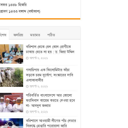
 সফর ১৪৪৮ হিজরি
্রাবণ ১৪৩৩ বঙ্গাব্দ (বর্ষাকাল)
্বশেষ
জনপ্রিয়
মতামত
পঠিত
বরিশাল থেকে যেন কোন রোগীকে
ঢাকায় যেতে না হয় : ড. জিয়া উদ্দিন
আগস্ট ৬, ২০২৬
‎গলাচিপায় এক কিলোমিটার কাঁচা
সড়কে চরম দুর্ভোগ, সংস্কারের দাবি
এলাকাবাসীর
আগস্ট ৬, ২০২৬
পরিবর্তিত বাংলাদেশে আর কোনো
ফ্যাসিবাদ কায়েম করতে দেওয়া হবে
না- আবদুল জব্বার
আগস্ট ৬, ২০২৬
বরিশালে আওয়ামী লীগের পাঁচ নেতার
বিরুদ্ধে গ্রেপ্তারি পরোয়ানা জারি