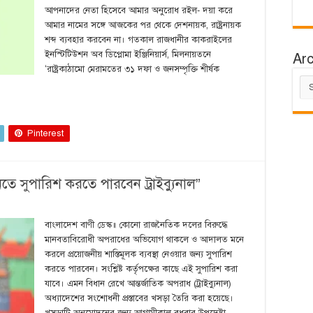
আপনাদের নেতা হিসেবে আমার অনুরোধ রইল- দয়া করে
আমার নামের সঙ্গে আজকের পর থেকে দেশনায়ক, রাষ্ট্রনায়ক
শব্দ ব্যবহার করবেন না। গতকাল রাজধানীর কাকরাইলের
ইনস্টিটিউশন অব ডিপ্লোমা ইঞ্জিনিয়ার্স, মিলনায়তনে
Ar
‘রাষ্ট্রকাঠামো মেরামতের ৩১ দফা ও জনসম্পৃক্তি শীর্ষক
Arc
Pinterest
নিতে সুপারিশ করতে পারবেন ট্রাইব্যুনাল”
বাংলাদেশ বাণী ডেস্ক॥ কোনো রাজনৈতিক দলের বিরুদ্ধে
মানবতাবিরোধী অপরাধের অভিযোগ থাকলে ও আদালত মনে
করলে প্রয়োজনীয় শাস্তিমূলক ব্যবস্থা নেওয়ার জন্য সুপারিশ
করতে পারবেন। সংশ্লিষ্ট কর্তৃপক্ষের কাছে এই সুপারিশ করা
যাবে। এমন বিধান রেখে আন্তর্জাতিক অপরাধ (ট্রাইব্যুনাল)
অধ্যাদেশের সংশোধনী প্রস্তাবের খসড়া তৈরি করা হয়েছে।