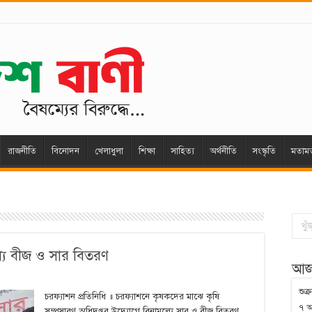
রাজনীতি
বিনোদন
খেলাধুলা
শিক্ষা
সাহিত্য
অর্থনীতি
সংস্কৃতি
মতাম
্যে বীজ ও সার বিতরণ
আজ
শুক
চরফ্যাশন প্রতিনিধি ‍॥ চরফ্যাশনে কৃষকদের মাঝে কৃষি
৭ আ
সম্প্রসারণ অধিদপ্তর উদ্যোগে বিনামূল্যে সার ও বীজ বিতরণ