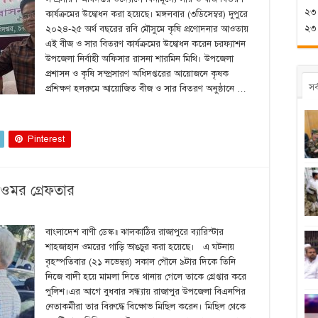
২৩
কার্যক্রমের উদ্বোধন করা হয়েছে। মঙ্গলবার (৩ডিসেম্বর) দুপুরে
২৩ শ
২০২৪-২৫ অর্থ বছরের রবি মৌসুমে কৃষি প্রণোদনার আওতায়
এই বীজ ও সার বিতরণ কার্যক্রমের উদ্বোধন করেন চরফ্যাশন
উপজেলা নির্বাহী অফিসার রাসনা শারমিন মিথি। উপজেলা
প্রশাসন ও কৃষি সম্প্রসারণ অধিদপ্তরের আয়োজনে কৃষক
সর
প্রশিক্ষণ হলরুমে আয়োজিত বীজ ও সার বিতরণ অনুষ্ঠানে …
Pinterest
 ওমর গ্রেফতার
বাংলাদেশ বাণী ডেস্ক॥ ঝালকাঠির রাজাপুরে ব্যারিস্টার
শাহজাহান ওমরের গাড়ি ভাঙচুর করা হয়েছে। এ ঘটনায়
বৃহস্পতিবার (২১ নভেম্বর) সকাল পৌনে ৯টার দিকে তিনি
নিজে বাদী হয়ে মামলা দিতে থানায় গেলে তাকে গ্রেপ্তার করে
পুলিশ।এর আগে বুধবার সন্ধ্যায় রাজাপুর উপজেলা বিএনপির
নেতাকর্মীরা তার বিরুদ্ধে বিক্ষোভ মিছিল করেন। মিছিল থেকে