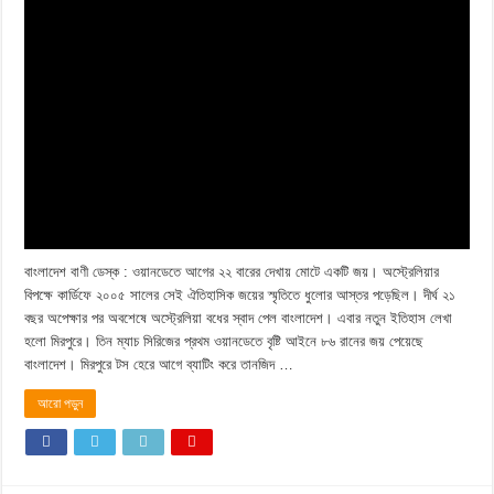
বাংলাদেশ বাণী ডেস্ক : ওয়ানডেতে আগের ২২ বারের দেখায় মোটে একটি জয়। অস্ট্রেলিয়ার
বিপক্ষে কার্ডিফে ২০০৫ সালের সেই ঐতিহাসিক জয়ের স্মৃতিতে ধুলোর আস্তর পড়েছিল। দীর্ঘ ২১
বছর অপেক্ষার পর অবশেষে অস্ট্রেলিয়া বধের স্বাদ পেল বাংলাদেশ। এবার নতুন ইতিহাস লেখা
হলো মিরপুরে। তিন ম্যাচ সিরিজের প্রথম ওয়ানডেতে বৃষ্টি আইনে ৮৬ রানের জয় পেয়েছে
বাংলাদেশ। মিরপুরে টস হেরে আগে ব্যাটিং করে তানজিদ …
আরো পড়ুন