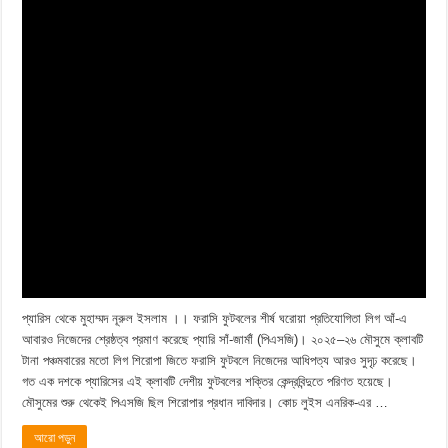
প্যারিস থেকে মুহাম্মদ নূরুল ইসলাম ।। ফরাসি ফুটবলের শীর্ষ ঘরোয়া প্রতিযোগিতা লিগ আঁ-এ
আবারও নিজেদের শ্রেষ্ঠত্ব প্রমাণ করেছে প্যারি সাঁ-জার্মাঁ (পিএসজি)। ২০২৫–২৬ মৌসুমে ক্লাবটি
টানা পঞ্চমবারের মতো লিগ শিরোপা জিতে ফরাসি ফুটবলে নিজেদের আধিপত্য আরও সুদৃঢ় করেছে।
গত এক দশকে প্যারিসের এই ক্লাবটি দেশীয় ফুটবলের শক্তির কেন্দ্রবিন্দুতে পরিণত হয়েছে।
মৌসুমের শুরু থেকেই পিএসজি ছিল শিরোপার প্রধান দাবিদার। কোচ লুইস এনরিক-এর …
আরো পড়ুন