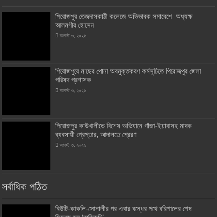
‎পিরোজপুর তেজদাসকাঠী কলেজে অভিভাবক সমাবেশে অধ্যক্ষ
আলমগীর হোসেন
আগস্ট ৩, ২০২৬
পিরোজপুরে মাছের পোনা অবমুক্তকরণ কর্মসূচিতে পিরোজপুর জেলা
পরিষদ প্রশাসক
আগস্ট ৩, ২০২৬
‎পিরোজপুর কাউখালীতে বিশেষ অভিযানে গাঁজা-ইয়াবাসহ মাদক
ব্যবসায়ী গ্রেপ্তার, আদালতে প্রেরণ
আগস্ট ৩, ২০২৬
সর্বাধিক পঠিত
বিউটি-কাকলি-সোনালীর পর এবার বন্ধের পথে বরিশালের শেষ