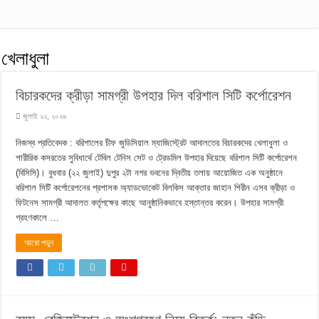
খেলাধুলা
বিচারকদের ক্রীড়া সামগ্রী উপহার দিল বরিশাল সিটি কর্পোরেশন
জুলাই ২২, ২০২৬
নিজস্ব প্রতিবেদক : বরিশালের চীফ জুডিসিয়াল ম্যাজিস্ট্রেট আদালতের বিচারকদের খেলাধুলা ও
শারীরিক কসরতের সুবিধার্থে টেবিল টেনিস সেট ও ট্রেডমিল উপহার দিয়েছে বরিশাল সিটি কর্পোরেশন
(বিসিসি)। বুধবার (২২ জুলাই) দুপুর ২টা নগর ভবনের দ্বিতীয় তলায় আয়োজিত এক অনুষ্ঠানে
বরিশাল সিটি কর্পোরেশনের প্রশাসক অ্যাডভোকেট বিলকিস আক্তার জাহান শিরীন এসব ক্রীড়া ও
ফিটনেস সামগ্রী আদালত কর্তৃপক্ষের কাছে আনুষ্ঠানিকভাবে হস্তান্তর করেন। উপহার সামগ্রী
গ্রহণকালে …
আরো পড়ুন