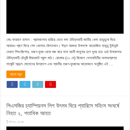
মোঃ ফারহান হাসান : গ্রামবাংলার হারিয়ে যেতে বসা ঐতিহ্যবাহী জাতীয় খেলা হাডুডুকে ঘিরে
আবারও প্রাণ ফিরে পেল ভোলার দৌলতখান। ঈদুল আজহা উপলক্ষে আয়োজিত হাডুডু টুর্নামেন্ট
দেখতে শিশু-কিশোর, তরুণ-যুবক থেকে শুরু করে নানা বয়সী মানুষের ঢলে মুখর হয়ে ওঠে উপজেলার
ঐতিহ্যবাহী চৌধুরী মিয়ারহাট স্কুল মাঠ। রোববার (৩১ মে) বিকেলে সেনাবাহিনীর অবসরপ্রাপ্ত
সার্জেন্ট আব্দুল মোমেনের উদ্যোগে এবং স্থানীয় তরুণ-যুবকদের আয়োজনে অনুষ্ঠিত এই …
আরো পড়ুন
পিএসজির চ্যাম্পিয়নস লিগ উৎসব ঘিরে প্যারিসে সহিংস সংঘর্ষে
নিহত ২, শতাধিক আহত
মে ৩১, ২০২৬