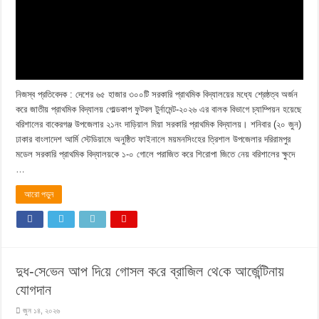
নিজস্ব প্রতিবেদক : দেশের ৬৫ হাজার ৩০০টি সরকারি প্রাথমিক বিদ্যালয়ের মধ্যে শ্রেষ্ঠত্ব অর্জন
করে জাতীয় প্রাথমিক বিদ্যালয় গোল্ডকাপ ফুটবল টুর্নামেন্ট-২০২৬ এর বালক বিভাগে চ্যাম্পিয়ন হয়েছে
বরিশালের বাকেরগঞ্জ উপজেলার ২১নং দাড়িয়াল মিয়া সরকারি প্রাথমিক বিদ্যালয়। শনিবার (২০ জুন)
ঢাকার বাংলাদেশ আর্মি স্টেডিয়ামে অনুষ্ঠিত ফাইনালে ময়মনসিংহের ত্রিশাল উপজেলার দরিরামপুর
মডেল সরকারি প্রাথমিক বিদ্যালয়কে ১-০ গোলে পরাজিত করে শিরোপা জিতে নেয় বরিশালের ক্ষুদে
…
আরো পড়ুন
দুধ-সে‌ভেন আপ দি‌য়ে গোসল ক‌রে ব্রা‌জিল থে‌কে আর্জেন্টিনায়
যোগদান
জুন ১৪, ২০২৬