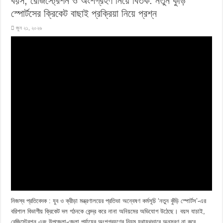
বয়স, রেজিস্ট্রেশন ও অংশগ্রহণ নিয়ে বিতর্ক: নতুন কুঁড়ি
স্পোর্টসের ক্রিকেট বাছাই প্রক্রিয়া নিয়ে প্রশ্ন
জুন ২১, ২০২৬
নিজস্ব প্রতিবেদক : যুব ও ক্রীড়া মন্ত্রণালয়ের প্রতিভা অন্বেষণ কর্মসূচি ‘নতুন কুঁড়ি স্পোর্টস’-এর
বরিশাল বিভাগীয় ক্রিকেট দল গঠনকে কেন্দ্র করে নানা অনিয়মের অভিযোগ উঠেছে। বয়স যাচাই,
রেজিস্ট্রেশন এবং উপজেলা-জেলা পর্যায়ের অংশগ্রহণের নিয়ম যথাযথভাবে অনুসরণ না করে