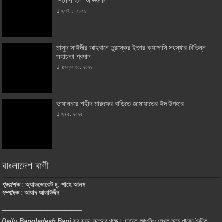
সিনেমা হল ‘অভিরুচি’
জুলাই ১, ২০২৬
মাসুদ সাঈদীর আহবানে তুরস্কের ইজার ক্যাপাসি সংস্থার বিভিন্ন
সহায়তা প্রদান
নভেম্বর ৩০, ২০২৪
ভাষানচরে শহীদ মারুফের বাড়িতে জামায়াতের ঈদ উপহার
জুন ৫, ২০২৫
বাংলাদেশ বাণী
প্রকাশক
:
অ্যাডভোকেট মু. শাহে আলম
সম্পাদক
:
আযাদ আলাউদ্দীন
_______________________
Daily Bangladesh Bani
সব সময় সত্যের পক্ষে। চাইলে আপনিও লেখক হতে পারেন দৈনিক