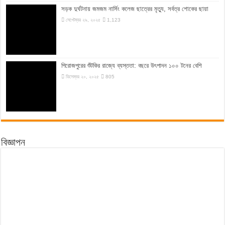
সড়ক দুর্ঘটনায় জমজম নার্সিং কলেজ ছাত্রের মৃত্যু, সর্বত্র শোকের ছায়া
সেপ্টেম্বর ২৯, ২০২৫
1,123
‎পিরোজপুরের শুঁটকির রাজ্যে ব্যস্ততা: বছরে উৎপাদন ১০০ টনের বেশি
ডিসেম্বর ২০, ২০২৫
805
বিজ্ঞাপন