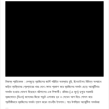
নিজস্ব প্রতিবেদক : দেশজুড়ে ব্রাজিলের জার্সি পরিহিত অবস্থায় চুরি, ছিনতাইসহ বিভিন্ন অপরাধে
জড়িত ব্যক্তিদের গ্রেপ্তারের খবর দেখে ক্ষোভ প্রকাশ করে ব্রাজিলের সমর্থন ছেড়ে আর্জেন্টিনার
সমর্থক হওয়ার ঘোষণা দিয়েছেন বরিশালের এক শিক্ষার্থী। রবিবার (১৪ জুন) দুপুরে সরকারি
ব্রজমোহন (বিএম) কলেজের জিরো পয়েন্ট এলাকায় দুধ ও সেভেন আপ দিয়ে গোসল করে
প্রতীকীভাবে ব্রাজিলের সমর্থন ত্যাগ করেন তাওহীদ ইসলাম। পরে উপস্থিত আর্জেন্টিনা সমর্থকরা
…