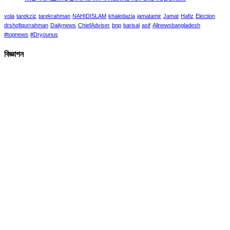
vola
tarekziz
tarekrahman
NAHIDISLAM
khaledazia
jamatamir
Jamat
Hafiz
Election
drshofiqurrahman
Dailynews
ChiefAdviser
bnp
barisal
asif
Allnewsbangladesh
#topnews
#Dryounus
বিজ্ঞাপন