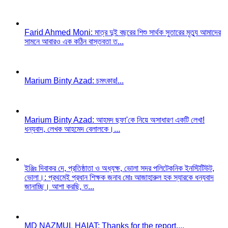
Farid Ahmed Moni: মাত্র দুই বছরের শিশু সার্থক সুতারের মৃত্যু আমাদের
সামনে আবারও এক কঠিন বাস্তবতা ত...
Marium Binty Azad: চমৎকার!...
Marium Binty Azad: আহমদ ছফা'কে নিয়ে অসাধারণ একটি লেখা!
ধন্যবাদ, লেখক আহমেদ বেলালকে।...
ইঞ্জিঃ দিবাকর দে, প্রতিষ্ঠাতা ও অধ্যক্ষ, ভোলা সদর পলিটেকনিক ইনস্টিটিউট,
ভোলা।: প্রথমেই প্রধান শিক্ষক জনাব মোঃ আজাহারুল হক স্যারকে ধন্যবাদ
জানাচ্ছি। আশা করছি, ত...
MD NAZMUL HAIAT: Thanks for the report....