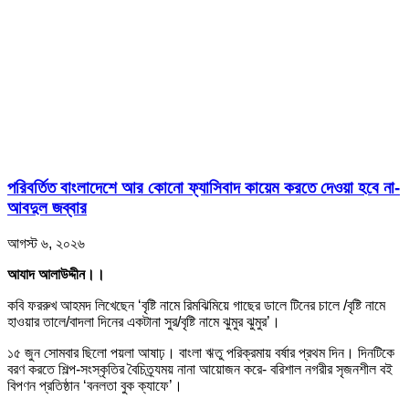
পরিবর্তিত বাংলাদেশে আর কোনো ফ্যাসিবাদ কায়েম করতে দেওয়া হবে না-
আবদুল জব্বার
আগস্ট ৬, ২০২৬
আযাদ আলাউদ্দীন।।
কবি ফররুখ আহমদ লিখেছেন ‘বৃষ্টি নামে রিমঝিমিয়ে গাছের ডালে টিনের চালে /বৃষ্টি নামে
হাওয়ার তালে/বাদলা দিনের একটানা সুর/বৃষ্টি নামে ঝুমুর ঝুমুর’।
১৫ জুন সোমবার ছিলো পয়লা আষাঢ়। বাংলা ঋতু পরিক্রমায় বর্ষার প্রথম দিন। দিনটিকে
বরণ করতে শিল্প-সংস্কৃতির বৈচিত্র্যময় নানা আয়োজন করে- বরিশাল নগরীর সৃজনশীল বই
বিপণন প্রতিষ্ঠান ‘বনলতা বুক ক্যাফে’।