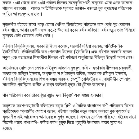
সকাল ১০টা থেকে রাত ১০টা পর্যন্ত দিনভর সংস্কৃতিপ্রেমী মানুষেরা একে একে আসতে
থাকেন বনলতায়। আগত অতিথিদেরকে স্বাগত জানান- বনলতা বুক ক্যাফের পরিচালক
জাহিদ আবদুল্লাহ রাহাত।
সৃজনশীল বইয়ের মাঝে গড়ে তোলা শৈল্পিক ডিজাইনের পাটাতনে বসে কেউ সুর তোলেন
বর্ষার গানে, আবার কেউ দরাজ কণ্ঠে উচ্চারণ করেন বর্ষার কবিতা। বর্ষার ছন্দে তাল মিলিয়ে
নৃত্যের ঢেউ তোলেন কেউ কেউ।
বরিশাল বিশ্ববিদ্যালয়, সরকারি বিএম কলেজ, সরকারি মহিলা কলেজ, পলিটেকনিক
ইনস্টিটিউট, ইউনিভার্সিটি অব গ্লোবাল ভিলেজ (ইউজিভি) এবং বরিশাল সরকারি মডেল
স্কুল এন্ড কলেজের শিক্ষার্থীরা দিনভর এই বর্ষাবরণ অনুষ্ঠানের বিভিন্ন ইভেন্টে অংশ নেন।
আয়োজনে যোগ দেন লেখক সাইফুল আহসান বুলবুল, কবি ও ছড়াকার দীপংকর চক্রবর্তী,
অধ্যাপক হাবিবুল ইসলাম, অধ্যাপক স ম ইমানুল হাকিম, অধ্যাপক রফিকুল ইসলাম,
বরিশাল বিশ্ববিদ্যালয়ের শিক্ষক সঞ্জয় সরকার, ডেপুটি রেজিস্ট্রার ড. বাহাউদ্দীন গোলাপ,
সাংবাদিক প্রান্তিক জসীম ও তথ্য কর্মকর্তা মৃদুল চৌধুরীসহ অনেকে।
গান পরিবেশন করে তারুণ্যের ব্যান্ড দল ‘নিকুঞ্জ’ এবং সঞ্জয় হালদার।
অনুষ্ঠানে অংশগ্রহণকারী বরিশালের ব্যান্ড শিল্পী ও দৈনিক বাংলাদেশ বাণী পত্রিকার বিশেষ
প্রতিবেদক আলমগীর সোহাগ বলেন, বরিশাল নগরীর নতুন বাজার বনলতা বুক ক্যাফে’র
সৃজনশীল এই আয়োজন আমাদেরকে মুগ্ধ করেছে। এখানে নান্দনিক পরিবেশে বইয়ের সাথে
মিতালী গড়ার পাশাপাশি- কফির কাপে চুমুক দিয়ে প্রকৃতি উপভোগ করার সুযোগও
রয়েছে।