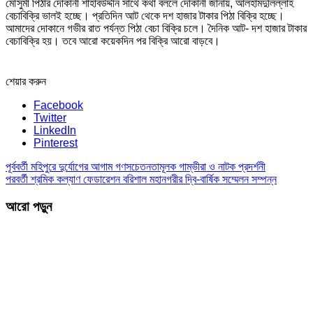
মৌসুমী পিঠার দোকানী শাহাবউদ্দীন সাথে কথা বললে দোকানী জানায়, আলহামদুলিল্লাহ
বেচাবিক্রি ভালই হচ্ছে। প্রতিদিন আট থেকে দশ হাজার টাকার পিঠা বিক্রি হচ্ছে।
আমাদের দোকানে গভীর রাত পর্যন্ত পিঠা বেচা বিক্রি চলে। দৈনিক আট- দশ হাজার টাকার
বেচাবিক্রি হয়। তবে আরো কয়েকদিন পর বিক্রি আরো বাড়বে।
শেয়ার করুন
Facebook
Twitter
LinkedIn
Pinterest
পূর্ববর্তী
মহিপুরে দুর্যোগের আগাম গণসচেতনতামূলক গাম্ভীরা ও নাটক প্রদর্শনী
পরবর্তী
শ্রমিক কল্যাণ ফেডারেশন বরিশাল মহানগরীর দ্বি-বার্ষিক সম্মেলন সম্পন্ন
আরো পড়ুন