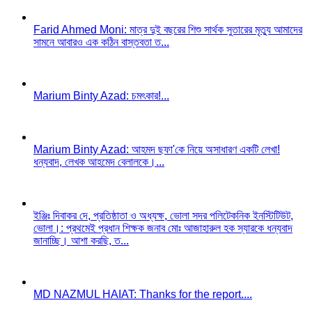
Farid Ahmed Moni: মাত্র দুই বছরের শিশু সার্থক সুতারের মৃত্যু আমাদের
সামনে আবারও এক কঠিন বাস্তবতা ত...
Marium Binty Azad: চমৎকার!...
Marium Binty Azad: আহমদ ছফা'কে নিয়ে অসাধারণ একটি লেখা!
ধন্যবাদ, লেখক আহমেদ বেলালকে।...
ইঞ্জিঃ দিবাকর দে, প্রতিষ্ঠাতা ও অধ্যক্ষ, ভোলা সদর পলিটেকনিক ইনস্টিটিউট,
ভোলা।: প্রথমেই প্রধান শিক্ষক জনাব মোঃ আজাহারুল হক স্যারকে ধন্যবাদ
জানাচ্ছি। আশা করছি, ত...
MD NAZMUL HAIAT: Thanks for the report....