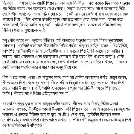
বিকেলে। এখানে চার- পাচটি পিঠার দোকান বসে নিয়মিত। গত কয়েক দিন যাবত সন্ধ্যার
পর পিঠার বাজার বেশ জমজমাট দেখা গেছে। সন্ধ্যা হওয়ার সাথে সাথে অনেকেই পিঠা
খেতে ভীড় জমাচ্ছেন এসব পিঠার দোকানে। কেউ দাড়িয়ে কেউ বা বসে মনের আয়েশসহ
খাচ্ছেন পিঠা। পিঠা খাবারে ভাড়তি স্বাদ যোগাতে সাথে দেয়া হচ্ছে নানা ধরনের ভর্তা।
সরিষা ভর্তা, চিংড়ি শুঁটকি মাছ ভর্তা, ধনিয়া পাতা ভর্তা,কাঁচা ও শুকনো মরিচ ভর্তাসহ
বিভিন্ন ধরনের মুখরোচক ভর্তা।
শুধু পৌর শহরে নয়, গ্রামের বিভিন্ন হাট বাজারেও সন্ধ্যার পর বসে পিঠার ভ্রাম্যমাণ
দোকান। প্রতিটি বাজারেই শীতকালীন পিঠার প্রতি মানুষের চাহিদা রয়েছ। চিতইপিঠা,
ভাপাপিঠা,পাটিসাপটা ও ডিম চিতইপিটাসহ নানা ধরনের পিঠা তৈরি করছেন দোকানীরা।
সন্ধ্যার পরই লোকজন এসব ভ্রাম্যমাণ দোকানে ভীড় করে পিঠা খাওয়ার জন্য। কেউ
কেউ দোকানের এককোনে বসে খাচ্ছে, কেউ বা জায়গা না পেয়ে দাড়িয়ে খাচ্ছে। আবার
কেউ আাবার পার্সেল করে বাসার সবার জন্য নিয়ে যায়।
পিঠা খেতে আসা এইচ এম মামুনের সাথে কথা হয় দৈনিক বাংলাদেশ বাণীর, মামুন বলেন,
শীতে এসব পিঠা খেতে খুব মজা। শীতে শরীরে কিছুটা উষ্ণতা ছড়াতে গরম গরম পিঠা
খেতে ভারি উপাদেয়। তাই আমিসহ কয়েকজন প্রায় প্রতিদিনই এখানে পিঠা খেতে
আসি। শীতের সাথে পিঠার ঐতিহ্যগত সম্পর্ক।
চরফ্যাসন
শহর
ঘুরতে আসা মামুনুর রশীদ জানায়, শীতের সাথে চিতই পিঠার একটা
আবহমান সম্পর্ক, শীতটাকে আমরা উদযাপন করি পিঠার সাথে। আমি কয়েকদিন চরফ্যাশন
শহরসহ এখানকার বিভিন্ন জায়গা ঘুরে দেখছি। দেখা যায়, প্রতিদিন বিকেলে নানান
শ্রেণির মানুষ এখানে পিঠা খেতে আসে এখানে। পরিবেশটা সন্ধ্যার পর জমজমাট হয়ে পিঠা
ভোজনরসিকদের উপস্থিতে।