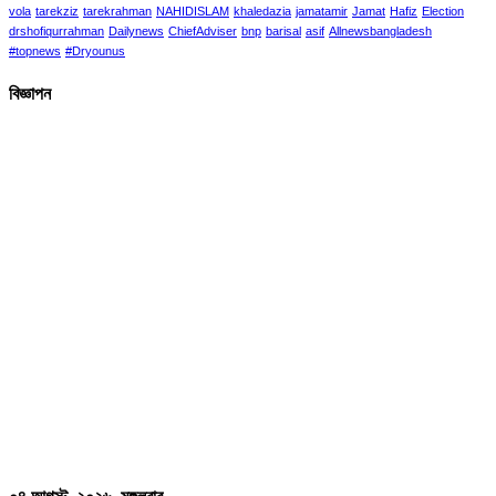
vola
tarekziz
tarekrahman
NAHIDISLAM
khaledazia
jamatamir
Jamat
Hafiz
Election
drshofiqurrahman
Dailynews
ChiefAdviser
bnp
barisal
asif
Allnewsbangladesh
#topnews
#Dryounus
বিজ্ঞাপন