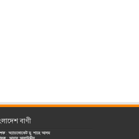
ংলাদেশ বাণী
কাশক
:
অ্যাডভোকেট মু. শাহে আলম
পাদক
:
আযাদ আলাউদ্দীন