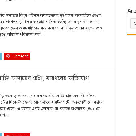
Ar
ৈলঝাড়ায় বিপুল পরিমান মাদকদ্রব্যসহ দুই মাদক ব্যবসায়ীকে গ্রেপ্তার
Arc
আগৈলঝাড়া থানার ভারপ্রাপ্ত কর্মকর্তা (ওসি) মো. মাসুদ খান জানান,
্লিকের ছেলে রুমিচ মল্লিকের ঘরে বসে মাদক বিক্রির গোপন সংবাদ পেয়ে
ৃত্বে অভিযান পরিচালনা করা …
Pinterest
রোক্তি আদায়ের চেষ্টা, মারধরের অভিযোগ
ি থেকে তুলে নিয়ে চোর বানাতে স্বীকারোক্তি আদায়ের চেষ্টা চালিয়ে
১০টার দিকে উপজেলার রোলা গ্রামে এ ঘটনা ঘটে। ভুক্তভোগী মো. মহসিন
াদারের ছেলে। এ ঘটনায় একই এলাকার মো. বরকত হাওলাদার (৪০), মো.
িযোগ …