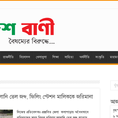
রাজনীতি
বিনোদন
খেলাধুলা
শিক্ষা
সাহিত্য
অর্থনীতি
সংস্কৃতি
মতাম
লানি তেল জব্দ, ফিলিং স্টেশন মালিককে জরিমানা
আজ
বৃহ
নিজেস্ব প্রতিবেদকঃ প্রস্তাবিত জেলা কলাপাড়ায় অবৈধভাবে
৬ আ
পরিবহনের সময় বিপুল পরিমাণ জ্বালানি তেল জব্দ করেছে