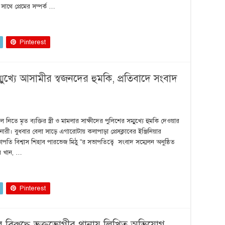
াথে প্রেমের সম্পর্ক …
Pinterest
মুখ্যে আসামীর স্বজনদের হুমকি, প্রতিবাদে সংবাদ
নিতে মৃত ব্যক্তির স্ত্রী ও মামলার সাক্ষীদের পুলিশের সম্মুখ্যে হুমকি দেওয়ার
রী। বুধবার বেলা সাড়ে এগারোটায় কলাপাড়া প্রেসক্লাবের ইঞ্জিনিয়ার
পতি বিশ্বাস শিহাব পারভেজ মিঠু “র সভাপতিত্বে সংবাদ সম্মেলন অনুষ্ঠিত
কর খান, …
Pinterest
 বিরু‌দ্ধে ভুক্ত‌ভোগীর থানায় লি‌খিত অ‌ভি‌যোগ