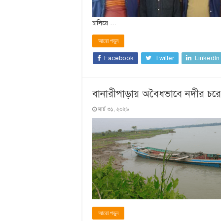
চালিয়ে …
আরো পড়ুন
Facebook
Twitter
LinkedIn
বানারীপাড়ায় অবৈধভাবে নদীর চরের
মার্চ ৩১, ২০২৬
আরো পড়ুন