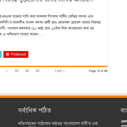
মএফ ডাক্তার দাবি করা ন‌্যশনাল পিপলস পা‌র্টির কে‌ন্দ্রিয় সদস‌্য এবং
ি‌পি`র ম‌নোনীত সংসদ সদস‌্য প্রার্থী মোঃ ফোরকান হো‌সেন খা‌নের বিরু‌দ্ধে
‌ভোগী। গতকাল মঙ্গলবার (১০ মার্চ) রাত ১২টায় শিশু কাওছা‌রের বাবা মো.
ানায় এ অ‌ভি‌যোগ দা‌য়ের ক‌রেন। …
Pinterest
»
20
30
40
...
Last »
Page 10 of 48
সর্বাধিক পঠিত
বা
প্র
দক্ষিণবঙ্গের পাঠকের কণ্ঠস্বর ‘বাংলাদেশ বাণী’র এক
সম্