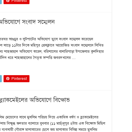
Pinterest
 অভিযোগে সংবাদ সম্মেলন
ল, বসতঘর ভাঙচুর ও লুটপাটের অভিযোগ তুলে সংবাদ সম্মেলন করেছেন
সকাল সাড়ে ১১টার দিকে মহিপুর প্রেসক্লাবে আয়োজিত সংবাদ সম্মেলনে লিখিত
ব্যে শাহজাহান অভিযোগ করেন, বরিশালের বানারিপাড়া উপজেলার কুনদিহার
দীর্ঘদিন ধরে শাহজাহানের পৈতৃক সম্পত্তি জবরদখলের …
Pinterest
ব্ল্যাকমেইলের অভিযোগে বিক্ষোভ
িম মেয়েদের সাথে মুসলিম পরিচয় দিয়ে একাধিক ধর্ষণ ও ব্ল্যাকমেইলের
বিক্ষুব্ধ জনতার ব্যানারে বুধবার (১১ মার্চ)দুপুর ২টায় এক বিক্ষোভ মিছিল
 ব্যবসায়ী গৌরাঙ্গ মালাকারের ছেলে জয় মালাকার বিভিন্ন সময়ে মুসলিম