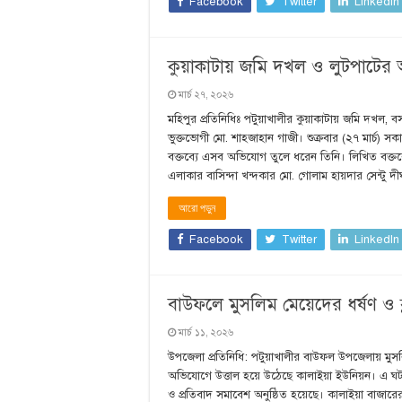
Facebook
Twitter
LinkedIn
কুয়াকাটায় জমি দখল ও লুটপাটের
মার্চ ২৭, ২০২৬
মহিপুর প্রতিনিধিঃ পটুয়াখালীর কুয়াকাটায় জমি দখ
ভুক্তভোগী মো. শাহজাহান গাজী। শুক্রবার (২৭ মার্চ) 
বক্তব্যে এসব অভিযোগ তুলে ধরেন তিনি। লিখিত বক্ত
এলাকার বাসিন্দা খন্দকার মো. গোলাম হায়দার সেন্টু 
আরো পড়ুন
Facebook
Twitter
LinkedIn
বাউফলে মুসলিম মেয়েদের ধর্ষণ ও 
মার্চ ১১, ২০২৬
উপজেলা প্রতিনিধি: পটুয়াখালীর বাউফল উপজেলায় মুসল
অভিযোগে উত্তাল হয়ে উঠেছে কালাইয়া ইউনিয়ন। এ ঘটনায় 
ও প্রতিবাদ সমাবেশ অনুষ্ঠিত হয়েছে। কালাইয়া বাজারের