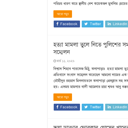
পরিচয় ধারণ করে স্থানীয় বেশ কয়েকজন মুসলিম মেয়ের স
আরো পড়ুন
Facebook
Twitter
LinkedIn
হত্যা মামলা তুলে নিতে পুলিশের সম্
সম্মেলন
মার্চ ১১, ২০২৬
বিশ্বাস শিহাব পারভেজ মিঠু, কলাপাড়াঃ হত্যা মামলা তুলে 
প্রতিবাদে সংবাদ সম্মেলন করেছেন আমনো নামের এক না
তৌহীদুর রহমান মিলনায়তনে কলাপাড়া প্রেসক্লাব সহ সভা
হয়। এসময় মামলার বাদী আমেনার চাচা শ্বশুর আবু বক্
আরো পড়ুন
Facebook
Twitter
LinkedIn
ভুয়া ডাক্তার ফোরকান হো‌সেন খা‌নের