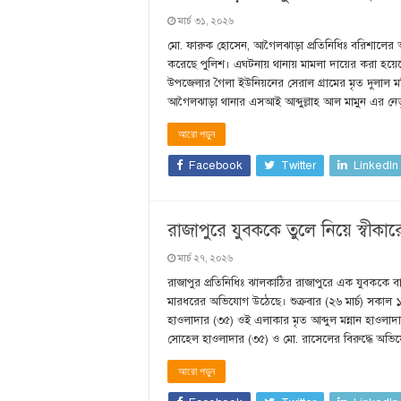
মার্চ ৩১, ২০২৬
মো. ফারুক হোসেন, আগৈলঝাড়া প্রতিনিধিঃ বরিশালের আগ
করেছে পুলিশ। এঘটনায় থানায় মামলা দায়ের করা হয়েছে। 
উপজেলার গৈলা ইউনিয়নের সেরাল গ্রামের মৃত দুলাল মল
আগৈলঝাড়া থানার এসআই আব্দুল্লাহ আল মামুন এর নেত
আরো পড়ুন
Facebook
Twitter
LinkedIn
রাজাপুরে যুবককে তুলে নিয়ে স্বীকা
মার্চ ২৭, ২০২৬
রাজাপুর প্রতিনিধিঃ ঝালকাঠির রাজাপুরে এক যুবককে বাড়
মারধরের অভিযোগ উঠেছে। শুক্রবার (২৬ মার্চ) সকাল 
হাওলাদার (৩৫) ওই এলাকার মৃত আব্দুল মন্নান হাওল
সোহেল হাওলাদার (৩৫) ও মো. রাসেলের বিরুদ্ধে অভ
আরো পড়ুন