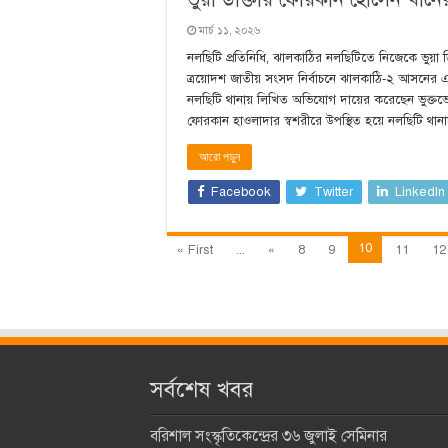
মার্চ ১১, ২০২৬
নলছিটি প্রতিনিধি, ঝালকাঠির নলছিটিতে নিজেকে ভুয়া ডিএ
ত্রয়োদশ জাতীয় সংসদ নির্বাচ‌নে ঝালকা‌ঠি-২ আস‌নের এন‌প
নল‌ছি‌টি থানায় লি‌খিত অ‌ভি‌যোগ দা‌য়ের ক‌রেছেন ভুক্ত
ফোরকান হাওলাদার স্বশরী‌রে উপ‌স্থিত হ‌য়ে নল‌ছি‌টি থ
আরো পড়ুন
Facebook
Twitter
LinkedIn
10
« First
...
«
8
9
11
12
সর্বশেষ খবর
বরিশাল সংস্কৃতিকেন্দ্রের ৩৬ জুলাই সেমিনার