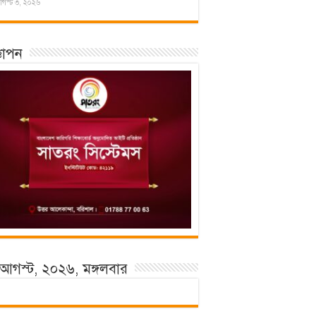
গস্ট ৩, ২০২৬
্ঞাপন
আগস্ট, ২০২৬, মঙ্গলবার