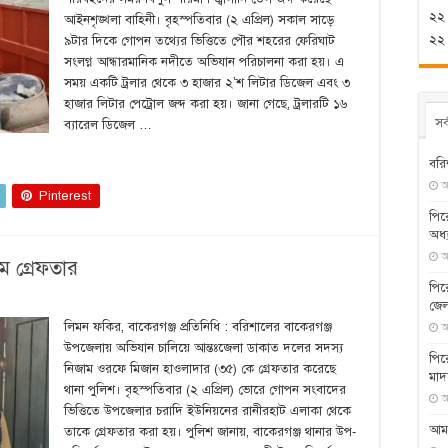
২২
আইনশৃঙ্খলা বাহিনী। বৃহস্পতিবার (২ এপ্রিল) সকাল সাড়ে
২২ শ
৯টার দিকে গোপন তথ্যের ভিত্তিতে পৌর শহরের ফেরিঘাট
সংলগ্ন আন্ধারমানিক নদীতে অভিযান পরিচালনা করা হয়। এ
সময় একটি ট্রলার থেকে ৩ হাজার ২’শ লিটার ডিজেল এবং ৩
হাজার লিটার পেট্রোল জব্দ করা হয়। জানা গেছে, ট্রলারটি ১৬
সর
ব্যারেল ডিজেল …
বরি
আ
Pinterest
‎পি
অধ্
আ
ম গ্রেফতার
পির
জেল
লিমন ফকির, বাকেরগঞ্জ প্রতিনিধি : বরিশালের বাকেরগঞ্জ
আ
উপজেলায় অভিযান চালিয়ে আন্তঃজেলা ডাকাত দলের সদস্য
‎পি
নিজাম ওরফে মিজান হাওলাদার (৩৫) কে গ্রেফতার করেছে
মাদ
থানা পুলিশ। বৃহস্পতিবার (২ এপ্রিল) ভোরে গোপন সংবাদের
আ
ভিত্তিতে উপজেলার চরাদি ইউনিয়নের রানীরহাট এলাকা থেকে
আম
তাকে গ্রেফতার করা হয়। পুলিশ জানায়, বাকেরগঞ্জ থানার উপ-