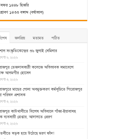
 সফর ১৪৪৮ হিজরি
্রাবণ ১৪৩৩ বঙ্গাব্দ (বর্ষাকাল)
্বশেষ
জনপ্রিয়
মতামত
পঠিত
শাল সংস্কৃতিকেন্দ্রের ৩৬ জুলাই সেমিনার
গস্ট ৬, ২০২৬
রোজপুর তেজদাসকাঠী কলেজে অভিভাবক সমাবেশে
যক্ষ আলমগীর হোসেন
গস্ট ৩, ২০২৬
োজপুরে মাছের পোনা অবমুক্তকরণ কর্মসূচিতে পিরোজপুর
া পরিষদ প্রশাসক
গস্ট ৩, ২০২৬
রোজপুর কাউখালীতে বিশেষ অভিযানে গাঁজা-ইয়াবাসহ
ক ব্যবসায়ী গ্রেপ্তার, আদালতে প্রেরণ
গস্ট ৩, ২০২৬
তলীতে সড়ক হয়ে উঠেছে মরণ ফাঁদ!