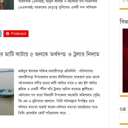
পরিদর্শক (এসআই) আবুল কালাম ও সহকারী উপ-পরিদর্শক
আ
(এএসআই) ফারুকের নেতৃত্বে পুলিশের একটি দল অভিযান
বিজ
Pinterest
 মাটি কাটায় ৫ জনকে অর্থদন্ড ও ট্রলার নিলাম
মাইদুল ইসলাম শফিক,বানারীপাড়া প্রতিনিধি : বরিশালের
বানারীপাড়া উপজেলার চাখার ইউনিয়নের সাকরাল গ্রাম থেকে
অবৈধভাবে নদীর চরের মাটি কাটার দায়ে ৫ জন ইট ভাটার
শ্রমিক ও একটি স্টীল বডি ট্রলার আটক করেছে স্থানীয়রা।
আটকের পর তারা বিষয়টি উপজেলা সহকারি কমিশনার (ভূমি)
জি এম এ মুনিবকে জানালে তিনি ঘটনাস্থলে উপস্থিত হয়ে
ঘটনার সত্যতা যাচাই করেন।ঘটনার সত্যতা যাচাইয়ের পরে
০৪ 
তিনি মোবাইল কোর্ট পরিচালনা করে …