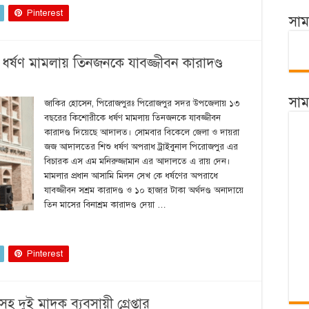
Pinterest
সা
র্ষণ মামলায় তিনজনকে যাবজ্জীবন কারাদণ্ড
সা
জাকির হোসেন, পিরোজপুরঃ পিরোজপুর সদর উপজেলায় ১৩
বছরের কিশোরীকে ধর্ষণ মামলায় তিনজনকে যাবজ্জীবন
কারাদণ্ড দিয়েছে আদালত। সোমবার বিকেলে জেলা ও দায়রা
জজ আদালতের শিশু ধর্ষণ অপরাধ ট্রাইবুনাল পিরোজপুর এর
বিচারক এস এম মনিরুজ্জামান এর আদালতে এ রায় দেন।
মামলার প্রধান আসামি মিলন সেখ কে ধর্ষণের অপরাধে
যাবজ্জীবন সশ্রম কারাদণ্ড ও ১০ হাজার টাকা অর্থদণ্ড অনাদায়ে
তিন মাসের বিনাশ্রম কারাদণ্ড দেয়া …
Pinterest
দুই মাদক ব্যবসায়ী গ্রেপ্তার