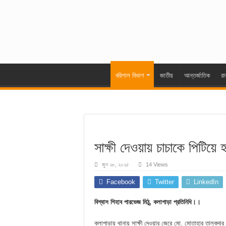
বরিশাল বিভাগ
জাতীয়
আন্তর্জাতিক
রা
সাক্ষী দেওয়ায় চাচাকে পিটিয
জুন ২৮, ২০২৫
14 Views
Facebook
Twitter
LinkedIn
বিশ্বাস শিহাব পারভেজ মিঠু, কলাপাড়া প্রতিনিধি।।
কলাপাড়ায় থানায় সাক্ষী দেওয়ার জেরে মো. মোতাহার তালুকদার