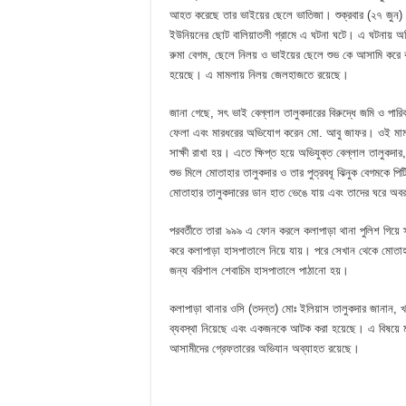
আহত করেছে তার ভাইয়ের ছেলে ভাতিজা। শুক্রবার (২৭ জুন) 
ইউনিয়নের ছোট বালিয়াতলী গ্রামে এ ঘটনা ঘটে। এ ঘটনায় অভিযু
রুমা বেগম, ছেলে নিলয় ও ভাইয়ের ছেলে শুভ কে আসামি করে কল
হয়েছে। এ মামলায় নিলয় জেলহাজতে রয়েছে।
জানা গেছে, সৎ ভাই বেল্লাল তালুকদারের বিরুদ্ধে জমি ও পারি
ফেলা এবং মারধরের অভিযোগ করেন মো. আবু জাফর। ওই মামলা
সাক্ষী রাখা হয়। এতে ক্ষিপ্ত হয়ে অভিযুক্ত বেল্লাল তালুকদা
শুভ মিলে মোতাহার তালুকদার ও তার পুত্রবধূ ঝিনুক বেগমকে পি
মোতাহার তালুকদারের ডান হাত ভেঙে যায় এবং তাদের ঘরে অবর
পরবর্তীতে তারা ৯৯৯ এ ফোন করলে কলাপাড়া থানা পুলিশ গিয়ে স্
করে কলাপাড়া হাসপাতালে নিয়ে যায়। পরে সেখান থেকে মোতাহ
জন্য বরিশাল শেবাচিম হাসপাতালে পাঠানো হয়।
কলাপাড়া থানার ওসি (তদন্ত) মোঃ ইলিয়াস তালুকদার জানান, খব
ব্যবস্থা নিয়েছে এবং একজনকে আটক করা হয়েছে। এ বিষয়ে মা
আসামীদের গ্রেফতারের অভিযান অব্যাহত রয়েছে।