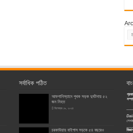
Arc
Arc
সর্বাধিক পঠিত
বাং
প্র
আফগানিস্তানে পৃথক সড়ক দুর্ঘটনায় ৫২
সম্প
জন নিহত
___
ডিসেম্বর ১৯, ২০২৪
Dai
লেখক
___
চরকাউয়ায় বাইপাস সড়কে ৫৪ বছরেও
বিজ্