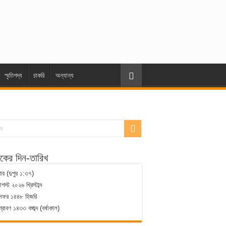
স্মৃতিগদ্য
চাকরি
অন্যান্য
ের দিন-তারিখ
ার (দুপুর ১:৩৭)
স্ট ২০২৬ খ্রিস্টাব্দ
সফর ১৪৪৮ হিজরি
্রাবণ ১৪৩৩ বঙ্গাব্দ (বর্ষাকাল)