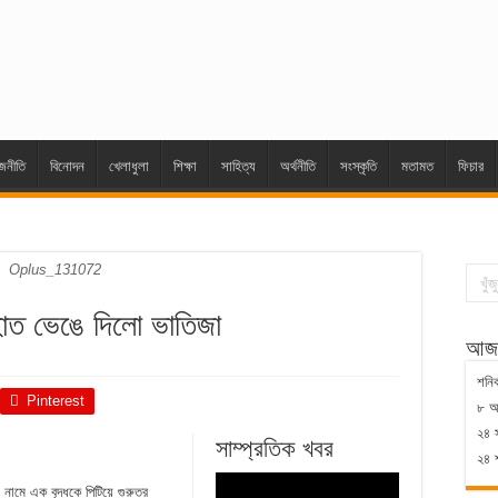
জনীতি
বিনোদন
খেলাধুলা
শিক্ষা
সাহিত্য
অর্থনীতি
সংস্কৃতি
মতামত
ফিচার
Oplus_131072
়ে হাত ভেঙে দিলো ভাতিজা
আজক
শনিব
Pinterest
৮ আগ
২৪ 
সাম্প্রতিক খবর
২৪ শ
 নামে এক বৃদ্ধকে পিটিয়ে গুরুতর