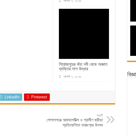
আগস্ট ৭, ২০২৬
পিরোজপুরের কঁচা নদী থেকে অজ্ঞাত
ব্যক্তির লাশ উদ্ধার
বিজ্
আগস্ট ৭, ২০২৬
LinkedIn
Pinterest
পরবর্তী
গোপালগঞ্জে অ্যাথলেটিক্স ও গ্রামীণ ক্রীড়া
প্রতিযোগিতা তারুণ্যের উৎসব