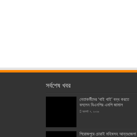
সর্বশেষ খবর
নেতাকর্মীদের ‘খাই খাই’ বন্ধ করতে
বললেন বিএনপির এমপি জামাল
আগস্ট ৭, ২০২৬
পিরোজপুরে চোরাই মহিষসহ আন্তঃজেলা