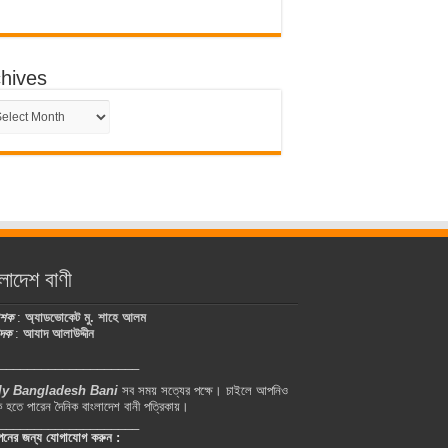
hives
hives
লাদেশ বাণী
কাশক
:
অ্যাডভোকেট মু. শাহে আলম
াদক
:
আযাদ আলাউদ্দীন
____________________
ly Bangladesh Bani
সব সময় সত্যের পক্ষে। চাইলে আপনিও
 হতে পারেন দৈনিক বাংলাদেশ বানী পত্রিকায়।
____________________
ঞাপনের জন্য যোগাযোগ করুন :