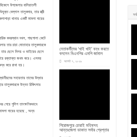
বিকেলে উপজেলার বালিয়াতলী
ক্ত বেল্লাল তালুকদার, তার স্ত্রী
সর্
াপাড়া থানায় একটি মামলা দায়ের
বারিক কবরস্থান দখল, গাছপালা কেটে
য় তার চাচা মোতাহার তালুকদারকে
নেতাকর্মীদের ‘খাই খাই’ বন্ধ করতে
র, তার ছেলে নিলয় ও ভাইয়ের ছেলে
বললেন বিএনপির এমপি জামাল
টিয়ে রক্তাক্ত জখম করে। এসময়
আগস্ট ৭, ২০২৬
ুদ্ধ করে রাখা হয়।
থানীয়দের সহায়তায় তাদের উদ্ধার
ার তালুকদারকে উন্নত চিকিৎসার
র পেয়ে পুলিশ তাৎক্ষণিকভাবে
মলা দায়ের হয়েছে , অন্য
পিরোজপুরে চোরাই মহিষসহ
আন্তঃজেলা ডাকাত সর্দার গ্রেপ্তার