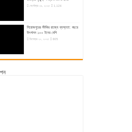
সেপ্টেম্বর ২৯, ২০২৫
1,124
‎পিরোজপুরের শুঁটকির রাজ্যে ব্যস্ততা: বছরে
উৎপাদন ১০০ টনের বেশি
ডিসেম্বর ২০, ২০২৫
805
ঞাপন