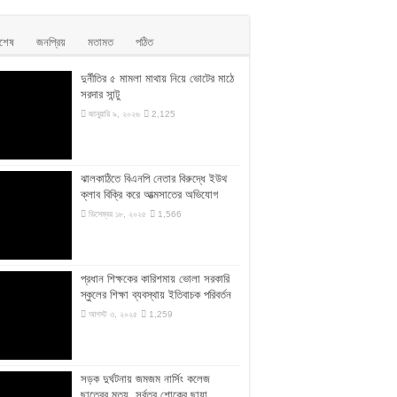
বশেষ
জনপ্রিয়
মতামত
পঠিত
দুর্নীতির ৫ মামলা মাথায় নিয়ে ভোটের মাঠে
সরদার সান্টু
জানুয়ারি ৯, ২০২৬
2,125
ঝালকাঠিতে বিএনপি নেতার বিরুদ্ধে ইউথ
ক্লাব বিক্রি করে আত্মসাতের অভিযোগ
ডিসেম্বর ১৮, ২০২৫
1,566
প্রধান শিক্ষকের কারিশমায় ভোলা সরকারি
স্কুলের শিক্ষা ব্যবস্থায় ইতিবাচক পরিবর্তন
আগস্ট ৩, ২০২৫
1,259
সড়ক দুর্ঘটনায় জমজম নার্সিং কলেজ
ছাত্রের মৃত্যু, সর্বত্র শোকের ছায়া