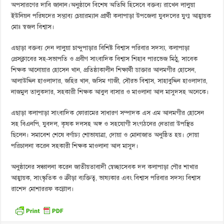
অপসারণের দাবি জানান।অনুষ্ঠানে বিশেষ অতিথি হিসেবে বক্তব্য রাখেন লালুয়া
ইউনিয়ন পরিষদের সম্ভাব্য চেয়ারম্যান প্রার্থী কলাপাড়া উপজেলা যুবদলের যুগ্ম আহ্বায়ক
মোঃ স্বজল বিশ্বাস।
এছাড়া বক্তব্য দেন লালুয়া চান্দুপাড়ার বিশিষ্ট বিশ্বাস পরিবার সদস্য, কলাপাড়া
প্রেসক্লাবের সহ-সভাপতি ও প্রবীণ সাংবাদিক বিশ্বাস শিহাব পারভেজ মিঠু, সাবেক
শিক্ষক আনোয়ার হোসেন খান, প্রতিষ্ঠাকালীন শিক্ষার্থী ডাক্তার আলমগীর হোসেন,
আলাউদ্দিন হাওলাদার, জহির খান, জসিম গাজী, সৌরভ বিশ্বাস, সাহাবুদ্দিন হাওলাদার,
নাজমুল তালুকদার, সহকারী শিক্ষক আবুল বাসার ও মাওলানা আল মাসুদসহ অনেকে।
এছাড়া কলাপাড়া সাংবাদিক ফোরামের সাধারণ সম্পাদক এস এম আলমগীর হোসেন
সহ বিএনপি, যুবদল, কৃষক দলসহ অঙ্গ ও সহযোগী সংগঠনের নেতারা উপস্থিত
ছিলেন। সমাবেশ শেষে বর্ণাঢ্য শোভাযাত্রা, দোয়া ও মোনাজাত অনুষ্ঠিত হয়। দোয়া
পরিচালনা করেন সহকারী শিক্ষক মাওলানা আল মাসুদ।
অনুষ্ঠানের সঞ্চালনা করেন জাতীয়তাবাদী স্বেচ্ছাসেবক দল কলাপাড়া পৌর শাখার
আহ্বায়ক, সাংস্কৃতিক ও ক্রীড়া ব্যক্তিত্ব, ভাষ্যকার এবং বিশ্বাস পরিবার সদস্য বিশ্বাস
রাশেদ মোশাররফ কল্লোল।