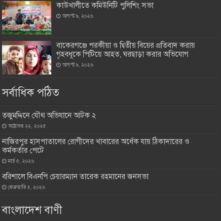
কাউখালীতে কমিউনিটি পুলিশিং সভা
আগস্ট ৯, ২০২৬
বাকেরগঞ্জে পরকীয়া ও দ্বিতীয় বিয়ের প্রতিবাদ করায়
গৃহবধূকে পিটিয়ে আহত, ঘরছাড়া করার অভিযোগ
আগস্ট ৯, ২০২৬
সর্বাধিক পঠিত
তজুমদ্দিনে যৌথ অভিযানে আটক ২
অক্টোবর ২২, ২০২৫
নাজিরপুর হাসপাতালের রোগীদের খাবারের অর্ধেক যায় ঠিকাদারের ও
কর্মকর্তার পেটে
মার্চ ৫, ২০২৬
বরিশালে বিএনপি চেয়ারম্যান তারেক রহমানের জনসভা
ফেব্রুয়ারি ৪, ২০২৬
বাংলাদেশ বাণী